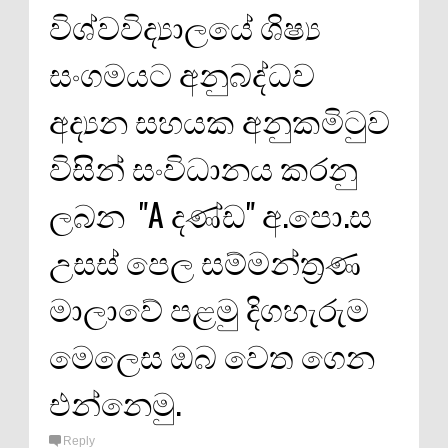
විශ්වවිද්‍යාලයේ ශිෂ්‍ය
සංගමයට අනුබද්ධව
අද්‍යන සහයක අනුකමිටුව
විසින් සංවිධානය කරනු
ලබන "A දණ්ඩ" අ.පො.ස
උසස් පෙල සම්මන්ත්‍රණ
මාලාවේ පළමු දිගහැරුම
මෙලෙස ඔබ වෙත ගෙන
එන්නෙමු.
Reply