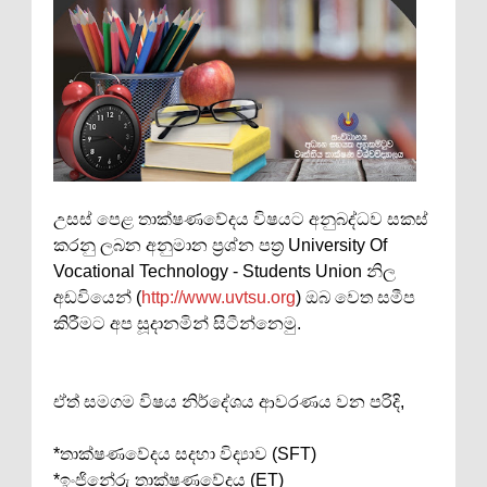
උසස් පෙළ තාක්ෂණවේදය විෂයට අනුබද්ධව සකස්
කරනු ලබන අනුමාන ප්‍රශ්න පත්‍ර University Of
Vocational Technology - Students Union නිල
අඩවියෙන් (
http://www.uvtsu.org
) ඔබ වෙත සමීප
කිරීමට අප සූදානමින් සිටීන්නෙමු.
ඒත් සමගම විෂය නිර්දේශය ආවරණය වන පරිදි,
*තාක්ෂණවේදය සදහා විද්‍යාව (SFT)
*ඉංජිනේරු තාක්ෂණවේදය (ET)