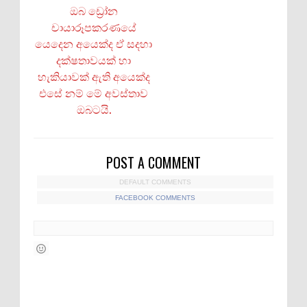
ඔබ ඩ්‍රෝන
චායාරූපකරණයේ
යෙදෙන අයෙක්ද ඒ සදහා
දක්ෂතාවයක් හා
හැකියාවක් ඇති අයෙක්ද
එසේ නම් මේ අවස්තාව
ඔබටයි.
POST A COMMENT
DEFAULT COMMENTS
FACEBOOK COMMENTS