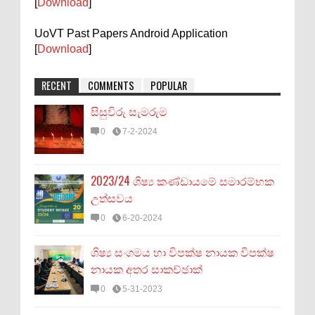
[
Download
]
UoVT Past Papers Android Application
[
Download
]
RECENT
COMMENTS
POPULAR
සිසුවිරු සැමරුම
0
7-2-2024
2023/24 ශිෂ්‍ය කණ්ඩායමේ සමාරම්භක
උත්සවය
0
6-20-2024
ශිෂ්‍ය සංගමය හා විපක්ෂ නායක විපක්ෂ
නායක අතර සාකච්ඡාක්
0
5-31-2023