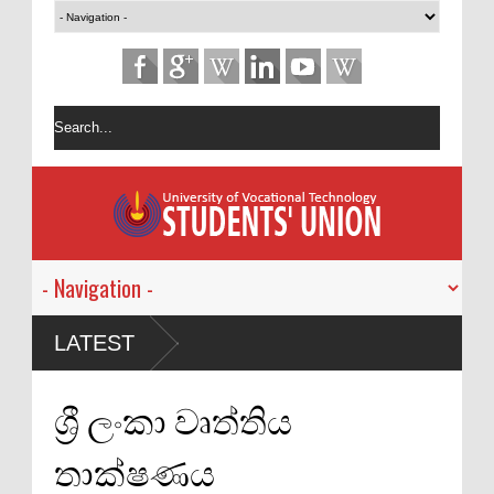
LATEST
 -
ශ්‍රී ලංකා වෘත්තිය
තාක්ෂණය