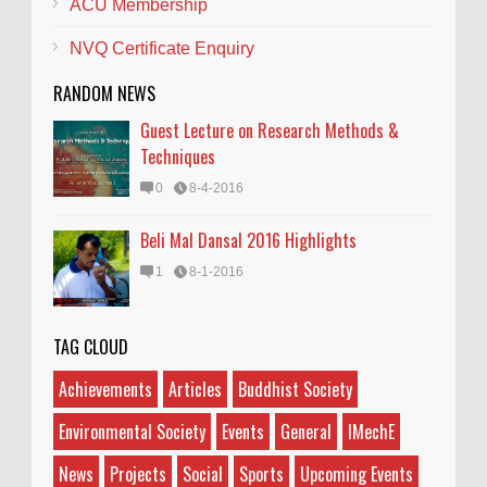
ACU Membership
NVQ Certificate Enquiry
RANDOM NEWS
Guest Lecture on Research Methods &
Techniques
0
8-4-2016
Beli Mal Dansal 2016 Highlights
1
8-1-2016
TAG CLOUD
Achievements
Articles
Buddhist Society
Environmental Society
Events
General
IMechE
News
Projects
Social
Sports
Upcoming Events