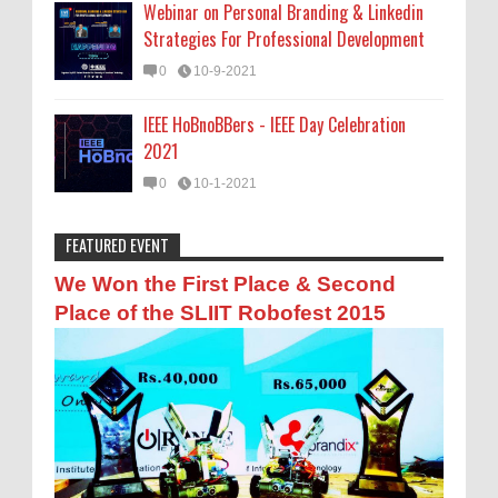
Webinar on Personal Branding & Linkedin
Strategies For Professional Development
0
10-9-2021
IEEE HoBnoBBers - IEEE Day Celebration
2021
0
10-1-2021
FEATURED EVENT
Anonymous
:
ඔබට හරියන NVQ මට්ටම
We Won the First Place & Second
10-9-2019
Place of the SLIIT Robofest 2015
Man asai ragapanna
Anonymous
:
සිනමා සහ රූපවාහිනී ක්ෂේත්‍රෙය්
අධ්‍යාපන සහ රැකියා අවස්ථා
7-18-2018
එල
Anonymous
: