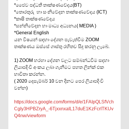
*ජෛව පද්ධති තාක්ෂණවේදය(BT)
*තොරතුරු හා සංනිවේදන තාක්ෂණවේදය (ICT)
*කෘෂි තාක්ෂණවේදය
*සන්නිවේදන හා මාධ්‍ය අධ්‍යනය( MEDIA )
*General English
යන විෂයන් සඳහා දේශන පැවැත්වීම ZOOM
තාක්ෂණය ඔස්සේ ගාස්තු රහිතව සිදු කරනු ලැබේ.
1) ZOOM හරහා දේශන වලට සම්බන්ධවීම සදහා
ලියාපදිංචි අංකය ලබා ගැනීමට පහත ලින්ක් එක
භාවිතා කරන්න.
( 2020 දෙසැම්බර් 10 වන දිනට පෙර ලියාපදිංචි
වන්න)
https://docs.google.com/forms/d/e/1FAIpQLSfVch
CgIy3HPBZryA_-6TjxxnxaIL17duE1KzFcrITKUv
Q4nw/viewform