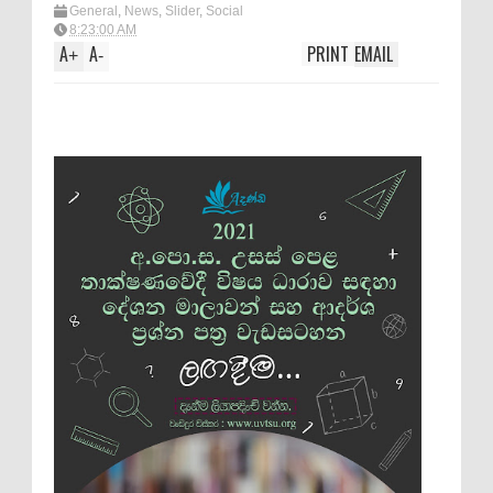
General
,
News
,
Slider
,
Social
8:23:00 AM
A
A
PRINT
EMAIL
+
-