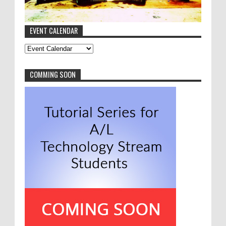
සරසවි යන්න මේ පාරෙන් එන්න
12-6-2016
ela ela supiri wede.
EVENT CALENDAR
Anonymous
:
මොනවද මේ NVQ
8-9-2016
thanks a lot asiru. very good article
COMMING SOON
Anonymous
:
New Year Festival 2016 Highlights
8-1-2016
I love to see this kind of productive
work done by our freshers. Nicely done people.
Greetings from 2015 batch.